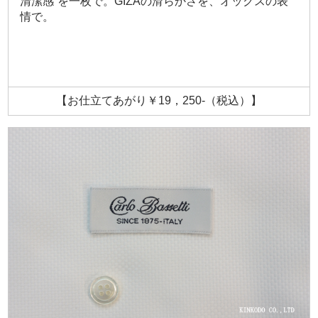
清潔感”を一枚で。GIZAの滑らかさを、オックスの表
情で。
【お仕立てあがり￥19，250-（税込）】