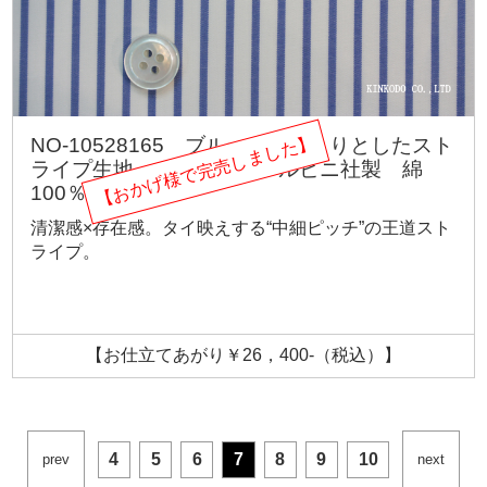
【おかげ様で完売しました】
NO-10528165 ブルーのすっきりとしたスト
ライプ生地 イタリア アルビニ社製 綿
100％
清潔感×存在感。タイ映えする“中細ピッチ”の王道スト
ライプ。
【お仕立てあがり￥26，400-（税込）】
4
5
6
7
8
9
10
prev
next