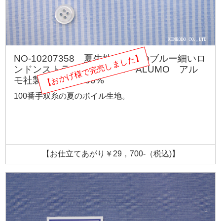
【おかげ様で完売しました】
NO-10207358 夏生地ボイルのブルー細いロ
ンドンストライプ スイス ALUMO アル
モ社製生地 綿100%
100番手双糸の夏のボイル生地。
【お仕立てあがり￥29，700-（税込)】