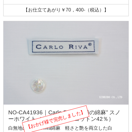
【お仕立てあがり￥70，400-（税込）】
【おかげ様で完売しました】
NO-CA41936｜Carlo Riva “究極の綿麻” スノ
ーホワイト（リネン58％×コットン42％）
白無地の頂点、Riva綿麻 軽さと艶を両立した白