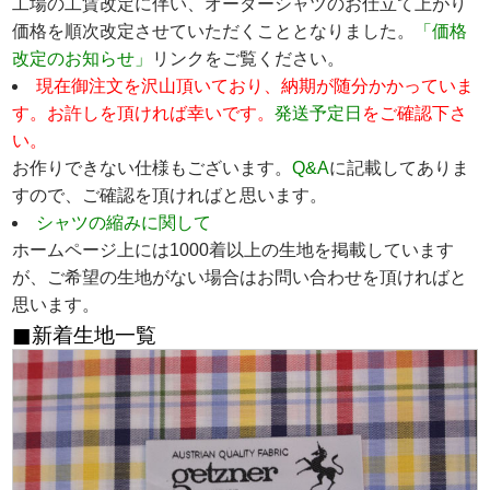
工場の工賃改定に伴い、オーダーシャツのお仕立て上がり
価格を順次改定させていただくこととなりました。
「価格
改定のお知らせ」
リンクをご覧ください。
現在御注文を沢山頂いており、納期が随分かかっていま
す。お許しを頂ければ幸いです。
発送予定日
をご確認下さ
い。
お作りできない仕様もございます。
Q&A
に記載してありま
すので、ご確認を頂ければと思います。
シャツの縮みに関して
ホームページ上には1000着以上の生地を掲載しています
が、ご希望の生地がない場合はお問い合わせを頂ければと
思います。
新着生地一覧